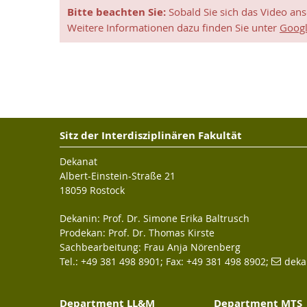
denken, zu reden, zu experimentieren und zu gestal
Bitte beachten Sie:
Sobald Sie sich das Video an
Normen hinterfragt werden und gleichzeitig ein em
Weitere Informationen dazu finden Sie unter
Googl
Evelina Domnitch und Dmitry Gelfand (Künstler) treffen
Dr. Rigo Peters -SLV (oben) Wissenschaftlerin Prof. Sylvia
Mitmachen ist Programm und erwünscht
Speller (unten) Foto: ITMZ-Universität Rostock
Das Ausstellungsprojekt soll verschiedene Besuc
Entwicklung. Neben einer international angelegten
verschiedene Workshops und ein umfangreiches Fi
Vorpommern die Möglichkeit, das Spannungsfeld zw
Sitz der Interdisziplinären Fakultät
machte die Kuratorin deutlich. Interessenten kön
Dekanat
Albert-Einstein-Straße 21
18059 Rostock
Dekanin: Prof. Dr. Simone Erika Baltrusch
Prodekan: Prof. Dr. Thomas Kirste
Sachbearbeitung: Frau Anja Nörenberg
Tel.: +49 381 498 8901; Fax: +49 381 498 8902;
deka
Department LL&M
Department MTS