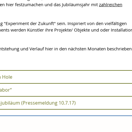
nen hier festzumachen und das Jubiläumsjahr mit
zahlreichen
ng "Experiment der Zukunft" sein. Inspiriert von den vielfältigen
ents werden Künstler ihre Projekte/ Objekte und oder Installati
 Entstehung und Verlauf hier in den nächsten Monaten beschrieben
n Hole
labor“
it LLM-Bezug: Ion Hole
sjubiläum (Pressemeldung 10.7.17)
d zum „Zukunftslabor“
Ion Hole
zum Universitätsjubiläum (Pressemeldu
Am 3. Juli 2017 gab es eine erstes Treffen zwischen
Ausszug aus der Beschreibung der "Experiment Zukunft" 
Dmitry Gelfand, Künstler
Jubiläum der Universität Rostock. In Kooperation mit der Stadt Ros