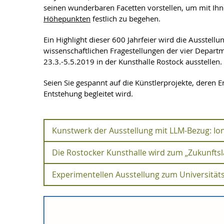
seinen wunderbaren Facetten vorstellen, um mit Ih
Höhepunkten
festlich zu begehen.
Ein Highlight dieser 600 Jahrfeier wird die Ausstellu
wissenschaftlichen Fragestellungen der vier Departm
23.3.-5.5.2019 in der Kunsthalle Rostock ausstellen.
Seien Sie gespannt auf die Künstlerprojekte, deren
Entstehung begleitet wird.
Kunstwerk der Ausstellung mit LLM-Bezug: Io
Die Rostocker Kunsthalle wird zum „Zukunfts
Kunstwerk der Ausstellung m
Experimentellen Ausstellung zum Universität
Die Rostocker Kunsthalle wir
Evelina Domnitch / Dmitry Gelfand
Experimentellen Ausstellung 
Es ist wohl das ambitionierteste Projekt zum 600. 