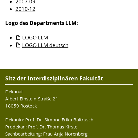
2007-09
2010-12
Logo des Departments LLM:
LOGO LLM
LOGO LLM deutsch
Sitz der Interdisziplinären Fakultät
Dekanat
Albert-Einstein-Straße 21
18059 Rostock
Dekanin: Prof. Dr. Simone Erika Baltrusch
Prodekan: Prof. Dr. Thomas Kirste
Sachbearbeitung: Frau Anja Nörenberg