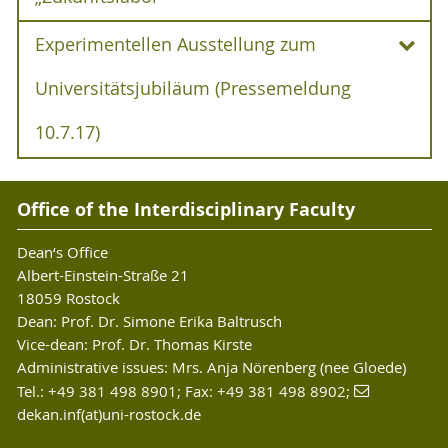
Experimentellen Ausstellung zum
Die Rostocker Kunsthalle wird zum
„Zukunftslabor“
Universitätsjubiläum (Pressemeldung
10.7.17)
Experimentellen Ausstellung zum
Office of the Interdisciplinary Faculty
Universitätsjubiläum
Dean‘s Office
(Pressemeldung 10.7.17)
Albert-Einstein-Straße 21
18059 Rostock
Es ist wohl das ambitionierteste Projekt zum 600.
Dean: Prof. Dr. Simone Erika Baltrusch
Jubiläum der Universität Rostock. In Kooperation
Vice-dean: Prof. Dr. Thomas Kirste
mit der Stadt Rostock ist eine Ausstellung mit
Administrative issues: Mrs. Anja Nörenberg (nee Gloede)
internationaler Ausstrahlung unter dem Titel
Tel.: +49 381 498 8901; Fax: +49 381 498 8902;
„Experiment Zukunft“ für 2019 in Planung. Dr.
dekan.inf(at)uni-rostock.de
Susanne Jaschko (Foto) aus Berlin wird die