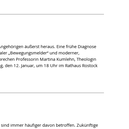
e zu empirisch fundierten Konzepten in der
 of Perspectival Imagination in Medical Ethics
Angehörigen äußerst heraus. Eine frühe Diagnose
gitaler „Bewegungsmelder“ und moderner,
 sprechen Professorin Martina Kumlehn, Theologin
ag, den 12. Januar, um 18 Uhr im Rathaus Rostock
von Mediziner:innen und Betroffenen einbezieht
ne Auseinandersetzung in einem Akt
 sind immer häufiger davon betroffen. Zukünftige