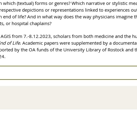
n which (textual) forms or genres? Which narrative or stylistic m
 respective depictions or representations linked to experiences ou
end of life? And in what way does the way physicians imagine the
ts, or hospital chaplains?
AGIS from 7.-8.12.2023, scholars from both medicine and the human
nd of Life
. Academic papers were supplemented by a documentary t
pported by the OA funds of the University Library of Rostock and th
24.
ristian Põder: Welcome & Introduction
iters and Fictional Imaginations of Death
onal Death for Medicine as Practice and Institution: A. J. Cronin’