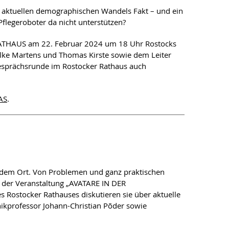
gur in Texten zeitgenössischer französischer
es aktuellen demographischen Wandels Fakt – und ein
Pflegeroboter da nicht unterstützen?
IM RATHAUS am 22. Februar 2024 um 18 Uhr Rostocks
 Alke Martens und Thomas Kirste sowie dem Leiter
Gesprächsrunde im Rostocker Rathaus auch
t
AS
.
n Tod in autobiografischen Texten von Ärztinnen
n jedem Ort. Von Problemen und ganz praktischen
i der Veranstaltung „AVATARE IN DER
ett’s
Malone Dies
 Rostocker Rathauses diskutieren sie über aktuelle
thikprofessor Johann-Christian Põder sowie