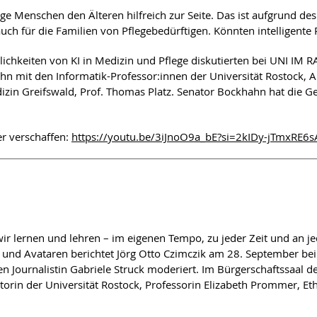
hematische und ästhetische Erkundungen einer widersprüchlichen Fi
ge Menschen den Älteren hilfreich zur Seite. Das ist aufgrund d
ch für die Familien von Pflegebedürftigen. Könnten intelligente 
ierungsstrategien aus Arzt-
glichkeiten von KI in Medizin und Pflege diskutierten bei UNI 
(2010) und
Halt auf Verlangen
(2017)
ahn mit den Informatik-Professor:innen der Universität Rostock,
dizin Greifswald, Prof. Thomas Platz. Senator Bockhahn hat die 
pectives – Medical (In)Fallibility and Medical Heroism
en und Narrative zur Ärzte-Sterblichkeit im 19. und 20. Jahrhunder
er verschaffen:
https://youtu.be/3iJnoO9a_bE?si=2kIDy-jTmxRE6s
che Analyse der Selbstpositionierungen im Hinblick auf den eigene
 in Medicine
ding Dying through Literature
wie wir lernen und lehren – im eigenen Tempo, zu jeder Zeit und a
en und Avataren berichtet Jörg Otto Czimczik am 28. September be
e in Institutions. The Limits of What Can Be Told in Samuel Beck
Journalistin Gabriele Struck moderiert. Im Bürgerschaftssaal des
ktorin der Universität Rostock, Professorin Elizabeth Prommer, E