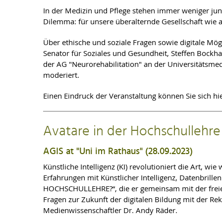
Julia Pröll (Innsbruck): Der Arzt in Todesnähe. T
In der Medizin und Pflege stehen immer weniger jun
Schriftstellerärzte
Dilemma: für unsere überalternde Gesellschaft wie au
Diego León-Villagrá (Weimar): Literarische Distanz
Über ethische und soziale Fragen sowie digitale Mö
und Patientenperspektive in Urs Faes’
Paarbildung
Senator für Soziales und Gesundheit, Steffen Bockh
der AG "Neurorehabilitation" an der Universitätsme
PANEL II: Historical and Autobiographical Pers
moderiert.
Daniel Schäfer (Köln): „Opfer ihres Berufes“? Fakt
Einen Eindruck der Veranstaltung können Sie sich hi
Christian Schütte (Leipzig): Sprachwissenschaftli
und Ärzten
Avatare in der Hochschullehre
Snežana Stanković (Hannover): Threads of Sorrow
AGIS at "Uni im Rathaus" (28.09.2023)
PANEL III: Medical Perspectives I – Understan
Künstliche Intelligenz (KI) revolutioniert die Art, 
Erfahrungen mit Künstlicher Intelligenz, Datenbrill
Moritz Wigand (Rendsburg/Eckernförde): Dying Alon
HOCHSCHULLEHRE?“, die er gemeinsam mit der freien 
Fragen zur Zukunft der digitalen Bildung mit der Re
Medienwissenschaftler Dr. Andy Räder.