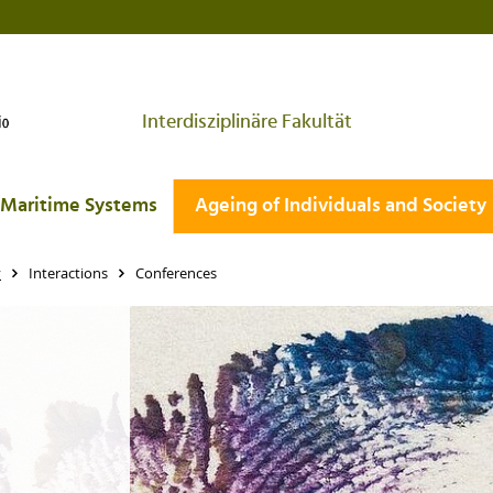
Interdisziplinäre Fakultät
Maritime Systems
Ageing of Individuals and Society
y
Interactions
Conferences