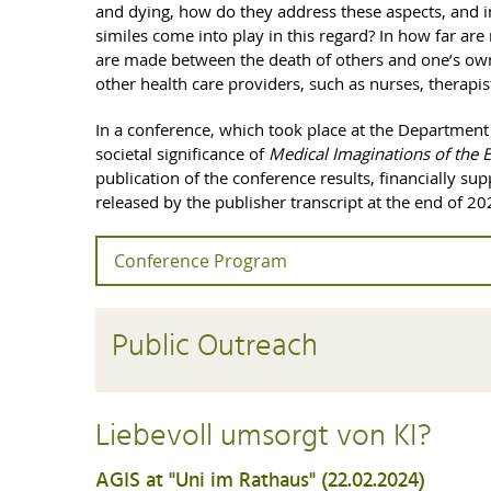
and dying, how do they address these aspects, and i
similes come into play in this regard? In how far are
are made between the death of others and one’s own 
other health care providers, such as nurses, therapis
In a conference, which took place at the Department 
societal significance of
Medical Imaginations of the E
publication of the conference results, financially su
released by the publisher transcript at the end of 20
Conference Program
Thursday, 07.12.2023
Public Outreach
Katharina Fürholzer, Marcella Fassio & Johann-Ch
PANEL I: Literary Perspectives – Physician-Wr
Liebevoll umsorgt von KI?
Heike Hartung (Potsdam/Graz): Implications of Ficti
AGIS at "Uni im Rathaus" (22.02.2024)