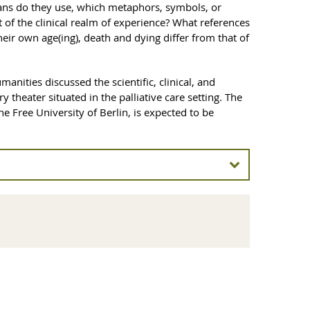
eans do they use, which metaphors, symbols, or
t of the clinical realm of experience? What references
ir own age(ing), death and dying differ from that of
ities discussed the scientific, clinical, and
heater situated in the palliative care setting. The
e Free University of Berlin, is expected to be
s
The Citadel