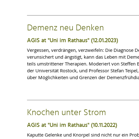
Friday, 08.12.2023
PANEL IV: Medical Ethical Perspectives – Dyin
Demenz neu Denken
Felix Tirschmann & Kirsten Brukamp (Ludwigsburg)
Palliativversorgung
AGIS at "Uni im Rathaus" (12.01.2023)
Alma Barner (Salzburg):
I Imagine Being in Your Po
Vergessen, verdrängen, verzweifeln: Die Diagnose D
verunsichert und ängstigt, kann das Leben mit Deme
Johann F. Spittler (Bochum): Ärztliche Imaginatio
teils umstrittener Therapien. Moderiert von Steffen
der Universität Rostock, und Professor Stefan Teip
PANEL V: Medical Perspectives II – Approachi
über Möglichkeiten und Grenzen der Demenzfrühdi
Anna Kitta (Wien/München): Aufklärung über Palli
Bettina Hitzer & Anna Siemens & Studierende der 
[Dokumentartheater]
Knochen unter Strom
Katharina Fürholzer, Marcella Fassio & Johann-Chr
AGIS at "Uni im Rathaus" (10.11.2022)
Kaputte Gelenke und Knorpel sind nicht nur ein Pro