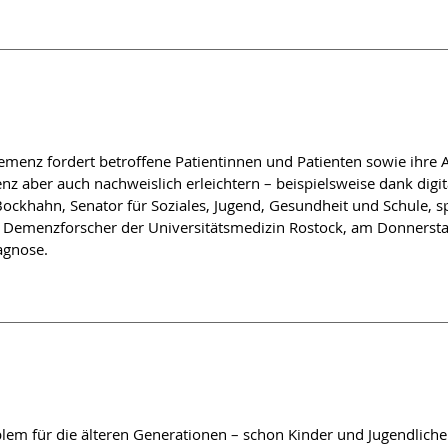
g in Everyday Medical Practice
: Imagination und Erfahrung. Ergebnisse einer qualitativen Studi
sition, Dying
. A Case Evaluation of the Usefulness and Limitations
emenz fordert betroffene Patientinnen und Patienten sowie ihre 
nz aber auch nachweislich erleichtern – beispielsweise dank di
nen des Lebensendes beim assistierten Suizid
 Bockhahn, Senator für Soziales, Jugend, Gesundheit und Schule,
el, Demenzforscher der Universitätsmedizin Rostock, am Donnerst
ng Death Through the Arts
agnose.
ativmedizin mittels einer Comic-Kollaboration, die Perspektiven 
Medizinischen Fakultät (Magdeburg): Wie sterben Ärzt*innen? Ei
istian Põder: Farewell
blem für die älteren Generationen – schon Kinder und Jugendliche