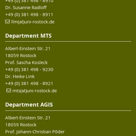
+49 (0) 381 498 - 8910
TEMOA – Teilhabe und Mobilität für
Dr. Susanne Radloff
Gesundheit im Alter (BMBF)
+49 (0) 381 498 - 8911
llm(at)uni-rostock.de
»
Final Report
Department MTS
Albert-Einstein Str. 21
18059 Rostock
Prof. Sascha Kosleck
+49 (0) 381 498 - 9230
Dr. Heike Link
+49 (0) 381 498 - 8921
mts(at)uni-rostock.de
Department AGIS
Albert-Einstein Str. 21
18059 Rostock
Prof. Johann-Christian Põder