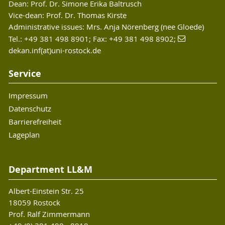
Dean: Prof. Dr. Simone Erika Baltrusch
Graduate School)
Societies" (Excellence Research Programm
»
Webseite
Vice-dean: Prof. Dr. Thomas Kirste
»
Webseite
Mecklenburg-Vorpommern)
Administrative issues: Mrs. Anja Nörenberg (nee Gloede)
NASFIT – Intelligente Assistenzsysteme zur
Tel.: +49 381 498 8901; Fax: +49 381 498 8902;
»
Webseite
Funktionsunterstützung und
dekan.inf(at)uni-rostock.de
Therapieüberwachung bei
Service
neuromuskulären Störungen (BMBF)
Impressum
»
Webseite
Datenschutz
PerDemo – Personalarbeit im
Barrierefreiheit
Demografischen Wandel (BMBF, ESF)
Lageplan
»
Publication
Department LL&M
RAALI – Roadmap Ambient Assisted Living
Interoperabilität (BMBF)
Albert-Einstein Str. 25
18059 Rostock
»
Webseite
Prof. Ralf Zimmermann