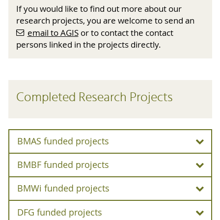
If you would like to find out more about our
research projects, you are welcome to send an
email to AGIS
or to contact the contact
persons linked in the projects directly.
Completed Research Projects
BMAS funded projects
BMBF funded projects
"Work & Age" Branchen und Berufe im
Wandel – Auswirkungen der Alterung auf
BMWi funded projects
AgeGain (BMBF)
die Arbeitswelt (BMAS)
»
I
nformation
DFG funded projects
»
Flyer
RoRo (BMWi)