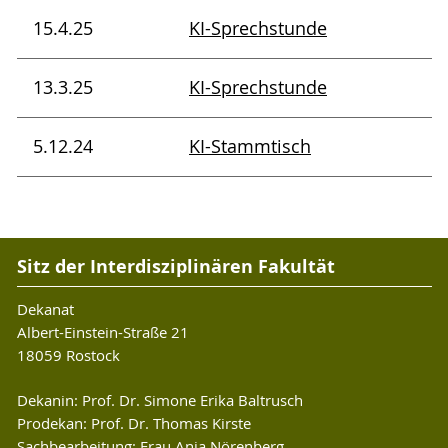
15.4.25
KI-Sprechstunde
13.3.25
KI-Sprechstunde
5.12.24
KI-Stammtisch
Sitz der Interdisziplinären Fakultät
Dekanat
Albert-Einstein-Straße 21
18059 Rostock
Dekanin: Prof. Dr. Simone Erika Baltrusch
Prodekan: Prof. Dr. Thomas Kirste
Sachbearbeitung: Frau Anja Nörenberg