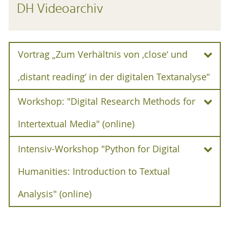
DH Videoarchiv
Vortrag „Zum Verhältnis von ‚close‘ und
‚distant reading‘ in der digitalen Textanalyse“
Workshop: "Digital Research Methods for
Vortrag „Zum Verhältnis von ‚close‘
und ‚distant reading‘ in der
Intertextual Media" (online)
digitalen Textanalyse“
Intensiv-Workshop "Python for Digital
Workshop: "Digital Research
Prof. Dr. Ulrike Henny-Krahmer,
Methods for Intertextual Media"
Humanities: Introduction to Textual
Juniorprofessorin für Digital Humanities,
(online)
Analysis" (online)
Universität Rostock (28. April 2022)
R-Workshop von Mare Balticum Fellow
Details
Intensiv-Workshop "Python for