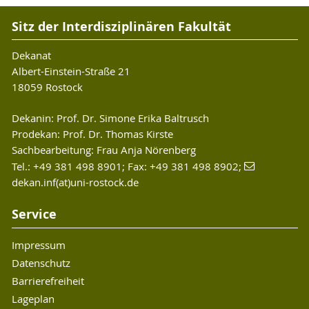
Prof. Dr. Christopher Forstall, Mount Allison
Den Zugang zum Video finden Sie oben im linken
Digital Humanities: Introduction to
University, Kanada (7.-10. Juli 2022)
Sitz der Interdisziplinären Fakultät
Menü unter Videoarchiv "Digitale Hermeneutik"
Textual Analysis" (online)
Details
(nur für Mitglieder der Universität Rostock).
Dekanat
Albert-Einstein-Straße 21
Dr. James Gawley, Sorbonne Université,
Den Zugang zum Video finden Sie oben im linken
18059 Rostock
Paris IV (7.-10. Juni 2022)
Menü unter Videoarchiv "Digitale Hermeneutik"
(nur für Mitglieder der Universität Rostock).
Details
Dekanin: Prof. Dr. Simone Erika Baltrusch
Prodekan: Prof. Dr. Thomas Kirste
Den Zugang zum Video finden Sie oben im linken
Sachbearbeitung: Frau Anja Nörenberg
Menü unter Videoarchiv "Digitale
Tel.: +49 381 498 8901; Fax: +49 381 498 8902;
dekan.inf(at)uni-rostock.de
Hermeneutik" (nur für Mitglieder der Universität
Rostock)
Service
Impressum
Datenschutz
Barrierefreiheit
Lageplan