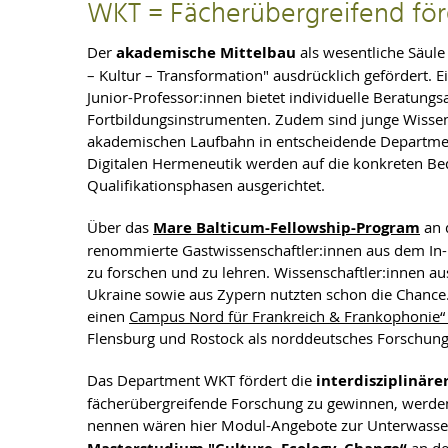
WKT = Fächerübergreifend för
Der
akademische Mittelbau
als wesentliche Säul
– Kultur – Transformation" ausdrücklich gefördert.
Junior-Professor:innen bietet individuelle Beratung
Fortbildungsinstrumenten. Zudem sind junge Wissens
akademischen Laufbahn in entscheidende Departmen
Digitalen Hermeneutik werden auf die konkreten Bed
Qualifikationsphasen ausgerichtet.
Über das
Mare Balticum-Fellowship-Program
an 
renommierte Gastwissenschaftler:innen aus dem In-
zu forschen und zu lehren. Wissenschaftler:innen au
Ukraine sowie aus Zypern nutzten schon die Chance. 
einen
Campus Nord für Frankreich & Frankophonie“
Flensburg und Rostock als norddeutsches Forschung
Das Department WKT fördert die
interdisziplinäre
fächerübergreifende Forschung zu gewinnen, werden
nennen wären hier Modul-Angebote zur Unterwasser