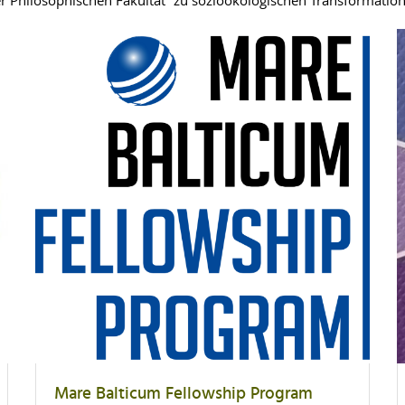
r Philosophischen Fakultät“ zu sozioökologischen Transformation 
Mare Balticum Fellowship Program