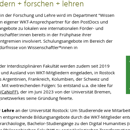
dern + forschen + lehren
e in der Forschung und Lehre wird im Department "Wissen
 Ein eigener WKT-Ansprechpartner für den PostDocs und
sangebote zu lokalen wie internationalen Förder- und
chaftler:innen bereits in der Frühphase ihrer
tgremien involviert. Schulungsangebote im Bereich der
ürfnisse von Wissenschaftler*innen in
der Interdisziplinären Fakultät werden zudem seit 2019
 und Ausland von WKT-Mitgliedern eingeladen, in Rostock
s Argentinien, Frankreich, Kolumbien, der Schweiz und
Mit weitreichenden Folgen: So entstand u.a. die Idee für
 (CaNoFF)
, der im Juni 2023 von der Universität Bremen,
snetzwerkes seine Gründung feierte.
r Lehre
an der Universität Rostock: Um Studierende wie Mitarbeit
 entsprechende Bildungsangebote durch die WKT-Mitglieder entwi
archäologie, Bachelor-Studiengänge zu den Digital Humanities