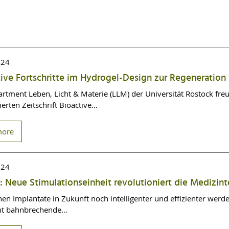
024
ive Fortschritte im Hydrogel-Design zur Regeneratio
rtment Leben, Licht & Materie (LLM) der Universität Rostock freut
rten Zeitschrift Bioactive…
more
024
 Neue Stimulationseinheit revolutioniert die Medizin
en Implantate in Zukunft noch intelligenter und effizienter werd
cht bahnbrechende…