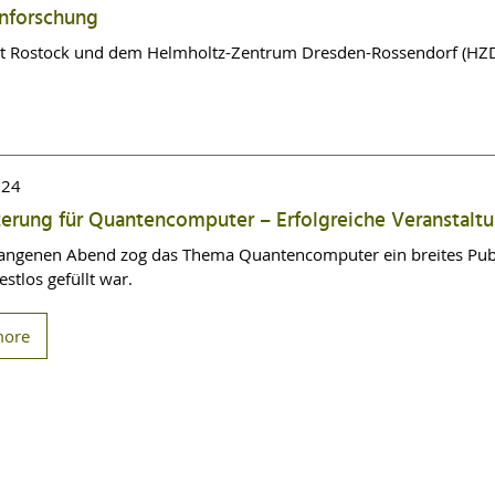
enforschung
tät Rostock und dem Helmholtz-Zentrum Dresden-Rossendorf (HZD
024
erung für Quantencomputer – Erfolgreiche Veranstalt
ngenen Abend zog das Thema Quantencomputer ein breites Publi
estlos gefüllt war.
more