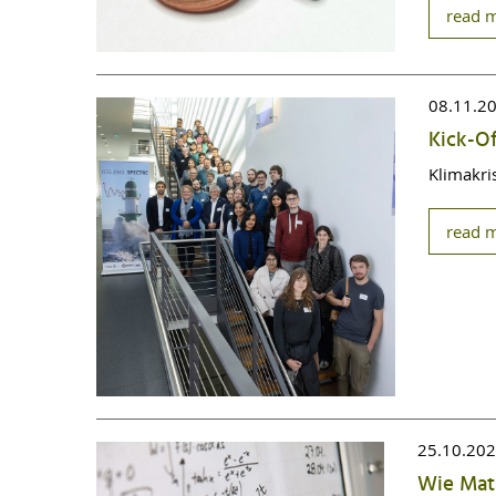
read 
08.11.2
Kick-Of
Klimakri
read 
25.10.20
Wie Math