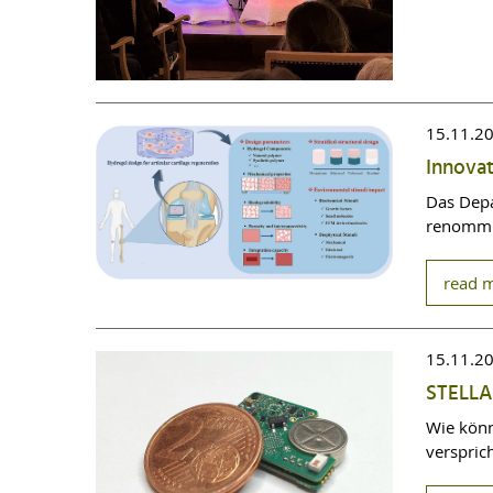
15.11.2
Innovat
Das Depa
renommie
read 
15.11.2
STELLA:
Wie könn
verspri