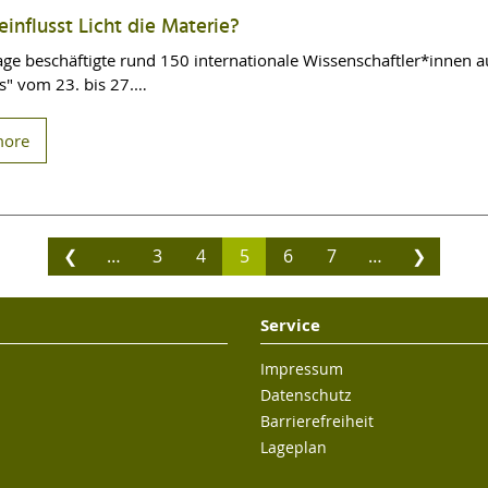
influsst Licht die Materie?
age beschäftigte rund 150 internationale Wissenschaftler*innen au
es" vom 23. bis 27.…
more
❮
…
3
4
5
6
7
…
❯
Service
Impressum
Datenschutz
Barrierefreiheit
Lageplan