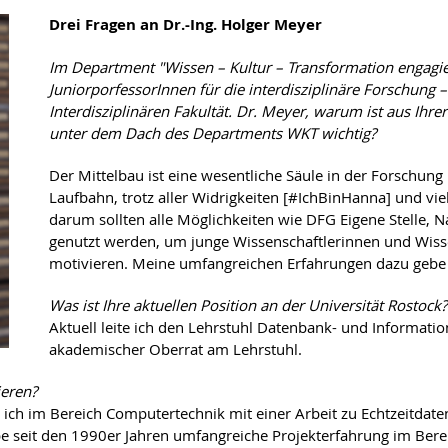
Drei Fragen an Dr.-Ing. Holger Meyer
Im Department "Wissen – Kultur – Transformation engagier
JuniorporfessorInnen für die interdisziplinäre Forschung
Interdisziplinären Fakultät. Dr. Meyer, warum ist aus Ihr
unter dem Dach des Departments WKT wichtig?
Der Mittelbau ist eine wesentliche Säule in der Forschun
Laufbahn, trotz aller Widrigkeiten [#IchBinHanna] und vi
darum sollten alle Möglichkeiten wie DFG Eigene Stelle
genutzt werden, um junge Wissenschaftlerinnen und Wisse
motivieren. Meine umfangreichen Erfahrungen dazu gebe i
Was ist Ihre aktuellen Position an der Universität Rostock?
Aktuell leite ich den Lehrstuhl Datenbank- und Informat
akademischer Oberrat am Lehrstuhl.
ieren?
ch im Bereich Computertechnik mit einer Arbeit zu Echtzeitdaten
be seit den 1990er Jahren umfangreiche Projekterfahrung im Berei