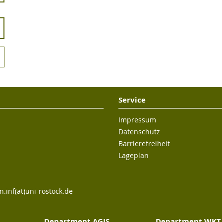
Service
Impressum
Datenschutz
Barrierefreiheit
Lageplan
n.inf(at)uni-rostock.de
Department AGIS
Department WKT